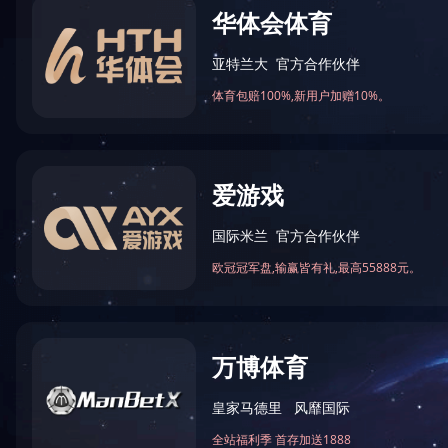
乐鱼官方端网站登录入口
版权