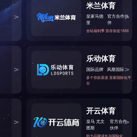
产品中心
销售网络
ved