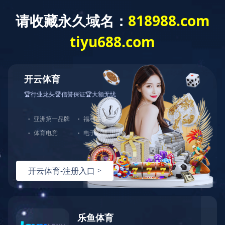
乐鱼官方端网站登录入口
以人为本，以质量求生存；以客为先，以信誉求发展；不断开拓，
与时并进。
以一流的服务、优质的产品、合理的价格，生产超越客户需求的产
品。
了解更多
我们的优势