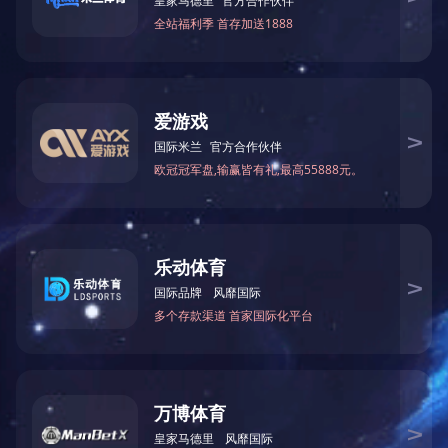
厚，为我厂产品质量提供根本的保障。
以质量求生存，以管理求效率 我们希望得到贵公司（厂）
的协助，共同开辟吸尘器尘袋的新天地。
公司主营范围：家居及工业新产品
主要销售新产品：吸尘器袋、无纺布袋
业务性质：生产商
主要市场：中国、美国、欧洲、亚洲、美洲
了解更多
追求精致、塑造精品
思想决定方法，方法决定过程，过程决定结果。社会的