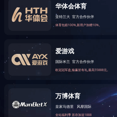
联系电话：
0573-88621833