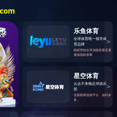
登录入口
新闻资讯
产品中心
销售网络
乐鱼官方端网站登录入口-乐鱼leyu（中国）
国）