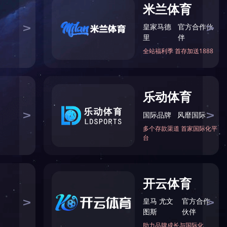
邮箱：
国道旁
609246740@qq.com