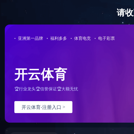
乐鱼官方端网站登录入口
乐