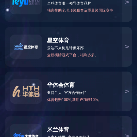
站登录入口-乐鱼leyu（中国） .周先生0573-88621833 发布时间：
2018-06-04 11:26:53 阅读 5197 次
为了产品质量的保证 公司测试设备齐全