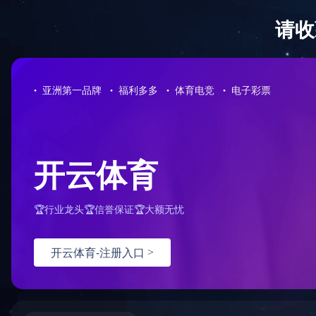
乐鱼官方端网站登录入口
乐鱼官方端网站登录入口-乐鱼leyu（中国） 纸集尘袋 